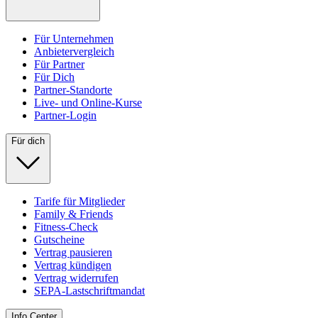
Für Unternehmen
Anbietervergleich
Für Partner
Für Dich
Partner-Standorte
Live- und Online-Kurse
Partner-Login
Für dich
Tarife für Mitglieder
Family & Friends
Fitness-Check
Gutscheine
Vertrag pausieren
Vertrag kündigen
Vertrag widerrufen
SEPA-Lastschriftmandat
Info Center