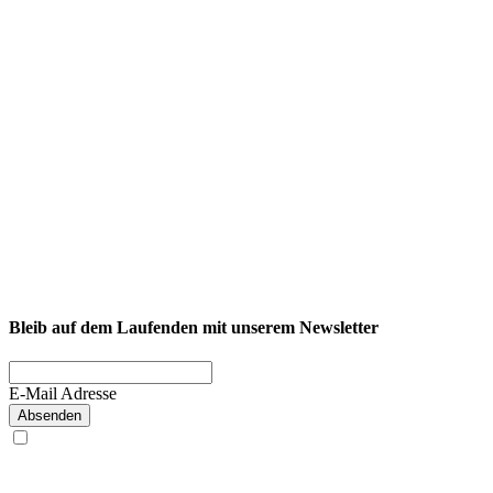
Vertragsbeginn auswählen*
Widerruf absenden
Mit * gekennzeichnete Felder sind Pflichtfelder.
Durch das Absenden des
Formulars stimmst du unserer
Datenschutzerklärung
zu.
Ich habe die
Bleib auf dem Laufenden mit unserem Newsletter
Widerrufsbelehrung
gelesen.
E-Mail Adresse
Absenden