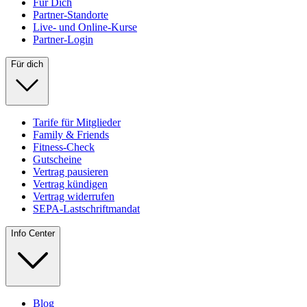
Für Dich
Partner-Standorte
Live- und Online-Kurse
Partner-Login
Für dich
Tarife für Mitglieder
Family & Friends
Fitness-Check
Gutscheine
Vertrag pausieren
Vertrag kündigen
Vertrag widerrufen
SEPA-Lastschriftmandat
Info Center
Blog