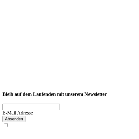
NEXCORE Ennigerloh
Westkirchener Straße 50, 59320 Ennigerloh
Fitness
Firmenfitness
Privatkunde
Bleib auf dem Laufenden mit unserem Newsletter
E-Mail Adresse
Absenden