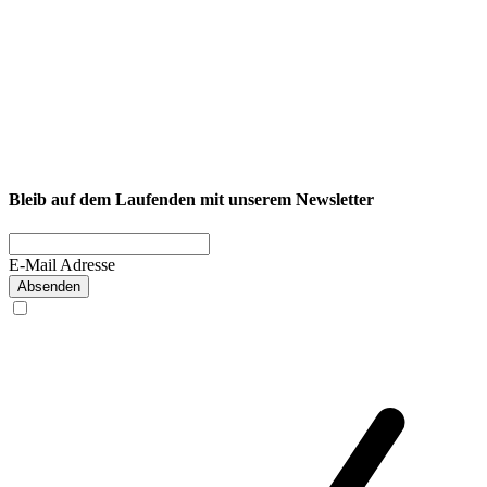
NEXCORE Ennigerloh
Westkirchener Straße 50, 59320 Ennigerloh
Fitness
Firmenfitness
Privatkunde
Bleib auf dem Laufenden mit unserem Newsletter
E-Mail Adresse
Absenden