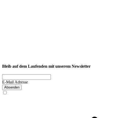
NEXCORE Ennigerloh
Westkirchener Straße 50, 59320 Ennigerloh
Fitness
Firmenfitness
Privatkunde
Bleib auf dem Laufenden mit unserem Newsletter
E-Mail Adresse
Absenden