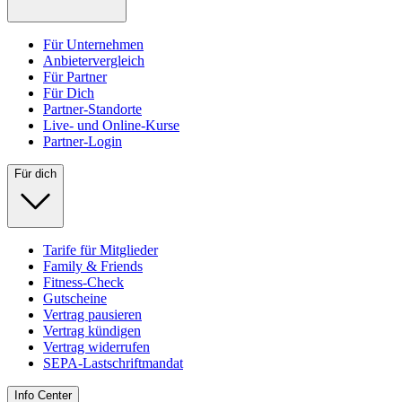
Für Unternehmen
Anbietervergleich
Für Partner
Für Dich
Partner-Standorte
Live- und Online-Kurse
Partner-Login
Für dich
Tarife für Mitglieder
Family & Friends
Fitness-Check
Gutscheine
Vertrag pausieren
Vertrag kündigen
Vertrag widerrufen
SEPA-Lastschriftmandat
Info Center