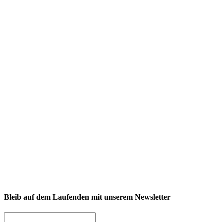
NEXCORE Ennigerloh
Westkirchener Straße 50, 59320 Ennigerloh
Fitness
Firmenfitness
Privatkunde
Bleib auf dem Laufenden mit unserem Newsletter