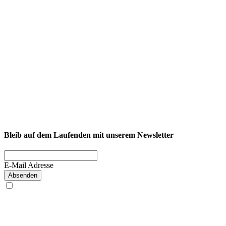
NEXCORE Ennigerloh
Westkirchener Straße 50, 59320 Ennigerloh
Fitness
Firmenfitness
Privatkunde
Bleib auf dem Laufenden mit unserem Newsletter
E-Mail Adresse
Absenden