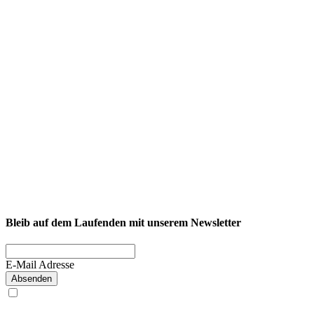
NEXCORE Ennigerloh
Westkirchener Straße 50, 59320 Ennigerloh
Fitness
Firmenfitness
Privatkunde
Bleib auf dem Laufenden mit unserem Newsletter
E-Mail Adresse
Absenden