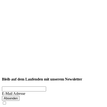
NEXCORE Ennigerloh
Westkirchener Straße 50, 59320 Ennigerloh
Fitness
Firmenfitness
Privatkunde
Bleib auf dem Laufenden mit unserem Newsletter
E-Mail Adresse
Absenden