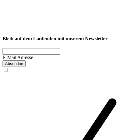
NEXCORE Ennigerloh
Westkirchener Straße 50, 59320 Ennigerloh
Fitness
Firmenfitness
Privatkunde
Bleib auf dem Laufenden mit unserem Newsletter
E-Mail Adresse
Absenden