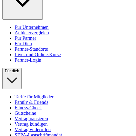
Für Unternehmen
Anbietervergleich
Für Partner
Für Dich
Partner-Standorte
Live- und Online-Kurse
Partner-Login
Für dich
Tarife für Mitglieder
Family & Friends
Fitness-Check
Gutscheine
Vertrag pausieren
Vertrag kündigen
Vertrag widerrufen
SEPA-Lastschriftmandat