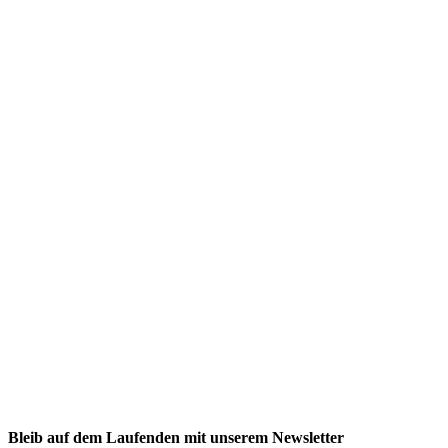
NEXCORE Ennigerloh
Westkirchener Straße 50, 59320 Ennigerloh
Fitness
Firmenfitness
Privatkunde
Bleib auf dem Laufenden mit unserem Newsletter