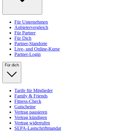
Für Unternehmen
Anbietervergleich
Für Partner
Für Dich
Partner-Standorte
Live- und Online-Kurse
Partner-Login
Für dich
Tarife für Mitglieder
Family & Friends
Fitness-Check
Gutscheine
Vertrag pausieren
Vertrag kündigen
Vertrag widerrufen
SEPA-Lastschriftmandat