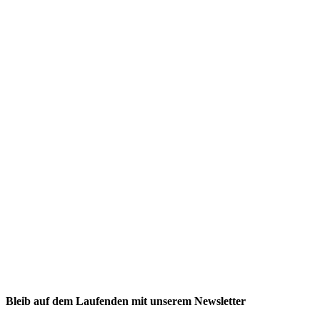
NEXCORE Ennigerloh
Westkirchener Straße 50, 59320 Ennigerloh
Fitness
Firmenfitness
Privatkunde
Bleib auf dem Laufenden mit unserem Newsletter