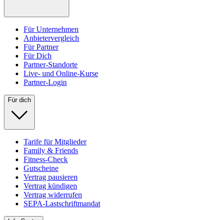
Für Unternehmen
Anbietervergleich
Für Partner
Für Dich
Partner-Standorte
Live- und Online-Kurse
Partner-Login
Für dich
Tarife für Mitglieder
Family & Friends
Fitness-Check
Gutscheine
Vertrag pausieren
Vertrag kündigen
Vertrag widerrufen
SEPA-Lastschriftmandat