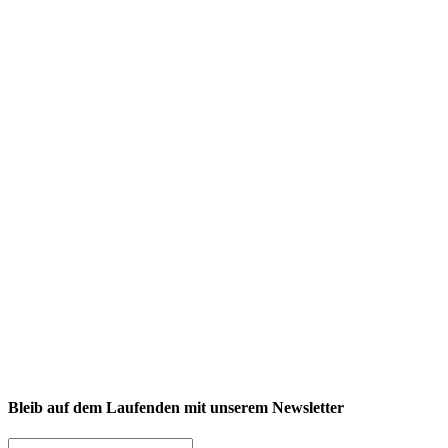
NEXCORE Ennigerloh
Westkirchener Straße 50, 59320 Ennigerloh
Fitness
Firmenfitness
Privatkunde
Bleib auf dem Laufenden mit unserem Newsletter