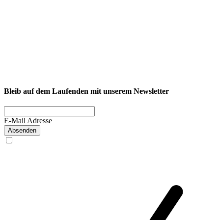
NEXCORE Ennigerloh
Westkirchener Straße 50, 59320 Ennigerloh
Fitness
Firmenfitness
Privatkunde
Bleib auf dem Laufenden mit unserem Newsletter
E-Mail Adresse
Absenden