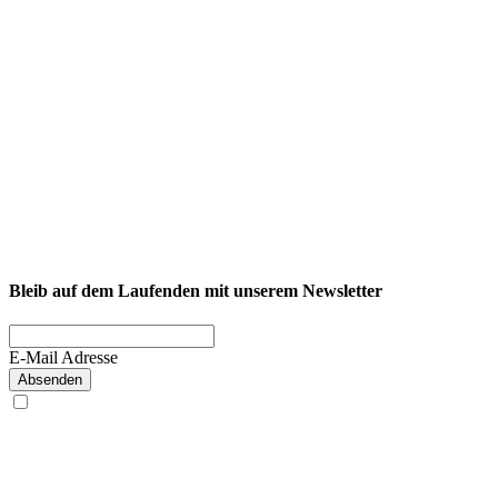
NEXCORE Ennigerloh
Westkirchener Straße 50, 59320 Ennigerloh
Fitness
Firmenfitness
Privatkunde
Bleib auf dem Laufenden mit unserem Newsletter
E-Mail Adresse
Absenden