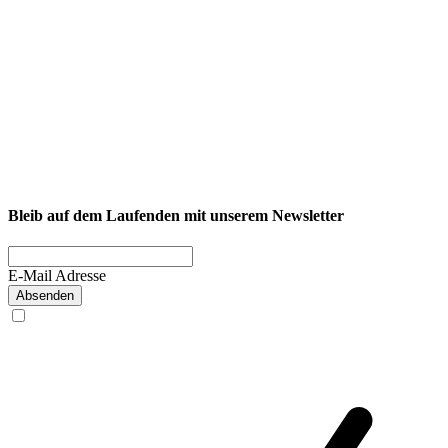
NEXCORE Ennigerloh
Westkirchener Straße 50, 59320 Ennigerloh
Fitness
Firmenfitness
Privatkunde
Bleib auf dem Laufenden mit unserem Newsletter
E-Mail Adresse
Absenden