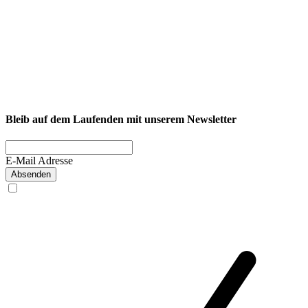
NEXCORE Ennigerloh
Westkirchener Straße 50, 59320 Ennigerloh
Fitness
Firmenfitness
Privatkunde
Bleib auf dem Laufenden mit unserem Newsletter
E-Mail Adresse
Absenden