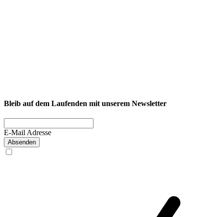
NEXCORE Ennigerloh
Westkirchener Straße 50, 59320 Ennigerloh
Fitness
Firmenfitness
Privatkunde
Bleib auf dem Laufenden mit unserem Newsletter
E-Mail Adresse
Absenden