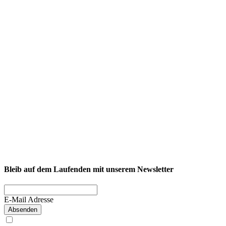
NEXCORE Ennigerloh
Westkirchener Straße 50, 59320 Ennigerloh
Fitness
Firmenfitness
Privatkunde
Bleib auf dem Laufenden mit unserem Newsletter
E-Mail Adresse
Absenden