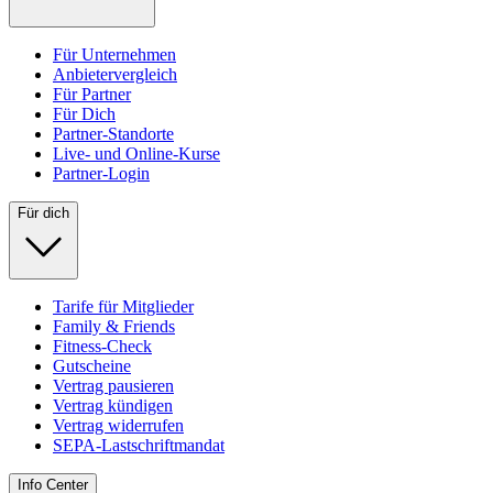
Für Unternehmen
Anbietervergleich
Für Partner
Für Dich
Partner-Standorte
Live- und Online-Kurse
Partner-Login
Für dich
Tarife für Mitglieder
Family & Friends
Fitness-Check
Gutscheine
Vertrag pausieren
Vertrag kündigen
Vertrag widerrufen
SEPA-Lastschriftmandat
Info Center