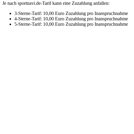
Je nach sportnavi.de-Tarif kann eine Zuzahlung anfallen:
3-Sterne-Tarif: 10,00 Euro Zuzahlung pro Inanspruchnahme
4-Sterne-Tarif: 10,00 Euro Zuzahlung pro Inanspruchnahme
5-Sterne-Tarif: 10,00 Euro Zuzahlung pro Inanspruchnahme
Mehr entdecken
Empfehlungen des Monats