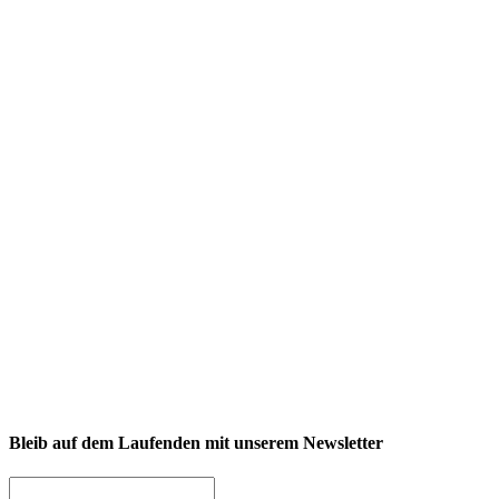
NEXCORE Ennigerloh
Westkirchener Straße 50, 59320 Ennigerloh
Fitness
Firmenfitness
Privatkunde
Bleib auf dem Laufenden mit unserem Newsletter