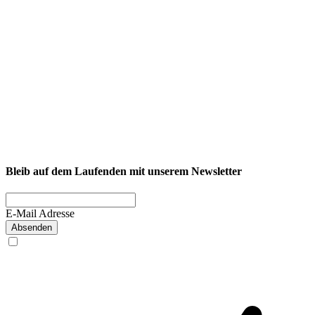
NEXCORE Ennigerloh
Westkirchener Straße 50, 59320 Ennigerloh
Fitness
Firmenfitness
Privatkunde
Bleib auf dem Laufenden mit unserem Newsletter
E-Mail Adresse
Absenden