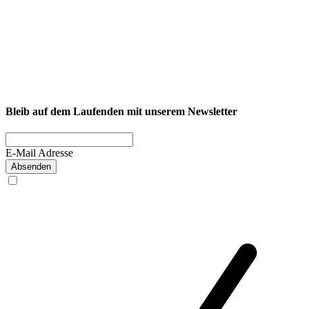
NEXCORE Ennigerloh
Westkirchener Straße 50, 59320 Ennigerloh
Fitness
Firmenfitness
Privatkunde
Bleib auf dem Laufenden mit unserem Newsletter
E-Mail Adresse
Absenden