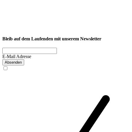
NEXCORE Ennigerloh
Westkirchener Straße 50, 59320 Ennigerloh
Fitness
Firmenfitness
Privatkunde
Bleib auf dem Laufenden mit unserem Newsletter
E-Mail Adresse
Absenden