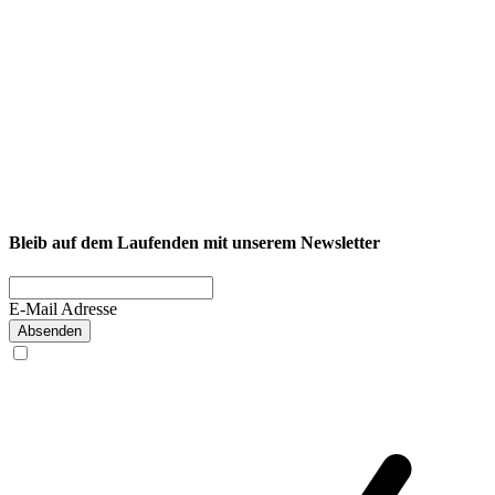
NEXCORE Ennigerloh
Westkirchener Straße 50, 59320 Ennigerloh
Fitness
Firmenfitness
Privatkunde
Bleib auf dem Laufenden mit unserem Newsletter
E-Mail Adresse
Absenden