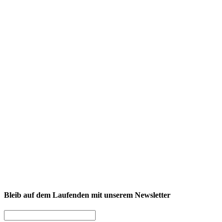
NEXCORE Ennigerloh
Westkirchener Straße 50, 59320 Ennigerloh
Fitness
Firmenfitness
Privatkunde
Bleib auf dem Laufenden mit unserem Newsletter