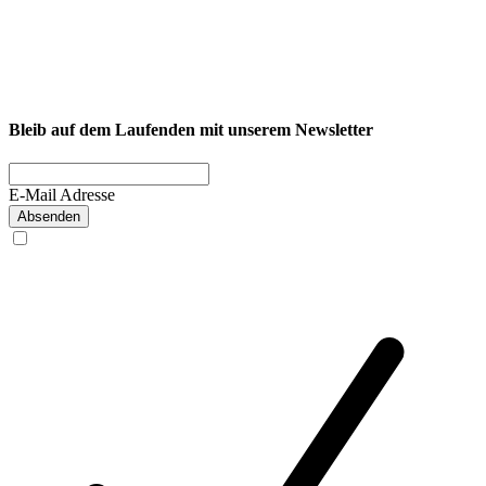
NEXCORE Ennigerloh
Westkirchener Straße 50, 59320 Ennigerloh
Fitness
Firmenfitness
Privatkunde
Bleib auf dem Laufenden mit unserem Newsletter
E-Mail Adresse
Absenden