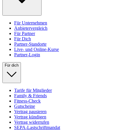
Für Unternehmen
Anbietervergleich
Für Partner
Für Dich
Partner-Standorte
Live- und Online-Kurse
Partner-Login
Für dich
Tarife für Mitglieder
Family & Friends
Fitness-Check
Gutscheine
Vertrag pausieren
Vertrag kündigen
Vertrag widerrufen
SEPA-Lastschriftmandat