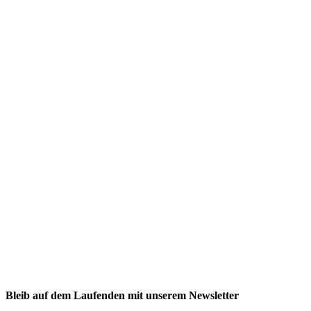
NEXCORE Ennigerloh
Westkirchener Straße 50, 59320 Ennigerloh
Fitness
Firmenfitness
Privatkunde
Bleib auf dem Laufenden mit unserem Newsletter