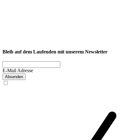
NEXCORE Ennigerloh
Westkirchener Straße 50, 59320 Ennigerloh
Fitness
Firmenfitness
Privatkunde
Bleib auf dem Laufenden mit unserem Newsletter
E-Mail Adresse
Absenden