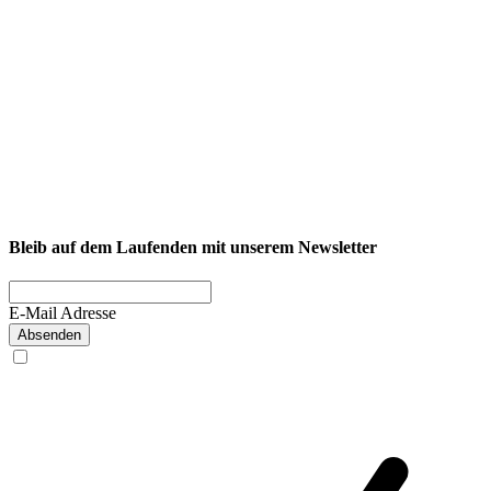
NEXCORE Ennigerloh
Westkirchener Straße 50, 59320 Ennigerloh
Fitness
Firmenfitness
Privatkunde
Bleib auf dem Laufenden mit unserem Newsletter
E-Mail Adresse
Absenden