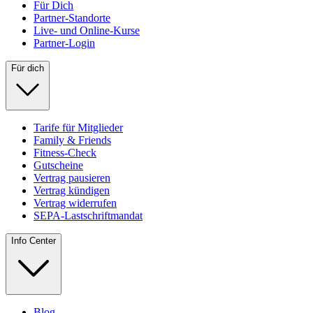
Für Dich
Partner-Standorte
Live- und Online-Kurse
Partner-Login
Für dich
Tarife für Mitglieder
Family & Friends
Fitness-Check
Gutscheine
Vertrag pausieren
Vertrag kündigen
Vertrag widerrufen
SEPA-Lastschriftmandat
Info Center
Blog