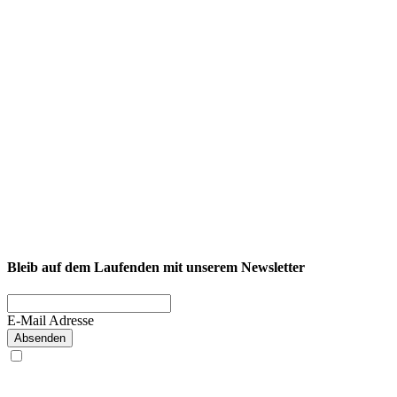
NEXCORE Ennigerloh
Westkirchener Straße 50, 59320 Ennigerloh
Fitness
Firmenfitness
Privatkunde
Bleib auf dem Laufenden mit unserem Newsletter
E-Mail Adresse
Absenden