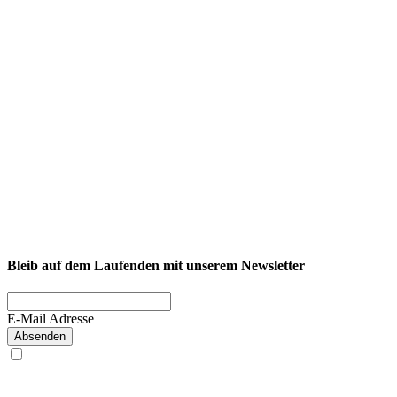
NEXCORE Ennigerloh
Westkirchener Straße 50, 59320 Ennigerloh
Fitness
Firmenfitness
Privatkunde
Bleib auf dem Laufenden mit unserem Newsletter
E-Mail Adresse
Absenden