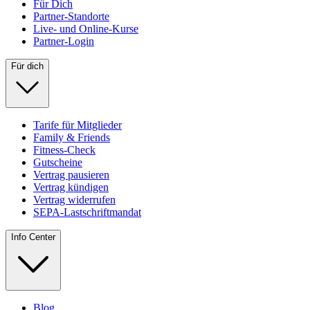
Für Dich
Partner-Standorte
Live- und Online-Kurse
Partner-Login
Für dich
Tarife für Mitglieder
Family & Friends
Fitness-Check
Gutscheine
Vertrag pausieren
Vertrag kündigen
Vertrag widerrufen
SEPA-Lastschriftmandat
Info Center
Blog