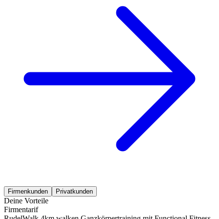
Firmenkunden
Privatkunden
Deine Vorteile
Firmentarif
RudelWalk 4km walken Ganzkörpertraining mit Functional Fitness