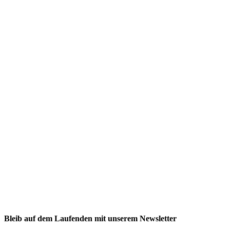
NEXCORE Ennigerloh
Westkirchener Straße 50, 59320 Ennigerloh
Fitness
Firmenfitness
Privatkunde
Bleib auf dem Laufenden mit unserem Newsletter