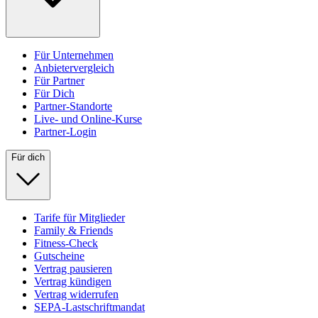
Für Unternehmen
Anbietervergleich
Für Partner
Für Dich
Partner-Standorte
Live- und Online-Kurse
Partner-Login
Für dich
Tarife für Mitglieder
Family & Friends
Fitness-Check
Gutscheine
Vertrag pausieren
Vertrag kündigen
Vertrag widerrufen
SEPA-Lastschriftmandat