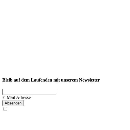
NEXCORE Ennigerloh
Westkirchener Straße 50, 59320 Ennigerloh
Fitness
Firmenfitness
Privatkunde
Bleib auf dem Laufenden mit unserem Newsletter
E-Mail Adresse
Absenden