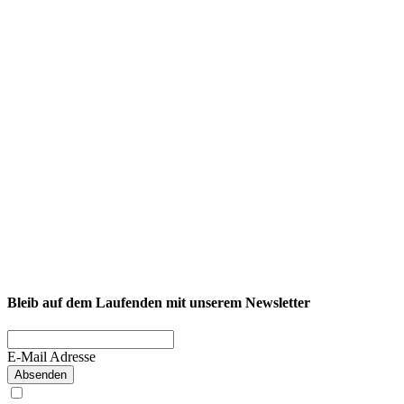
NEXCORE Ennigerloh
Westkirchener Straße 50, 59320 Ennigerloh
Fitness
Firmenfitness
Privatkunde
Bleib auf dem Laufenden mit unserem Newsletter
E-Mail Adresse
Absenden