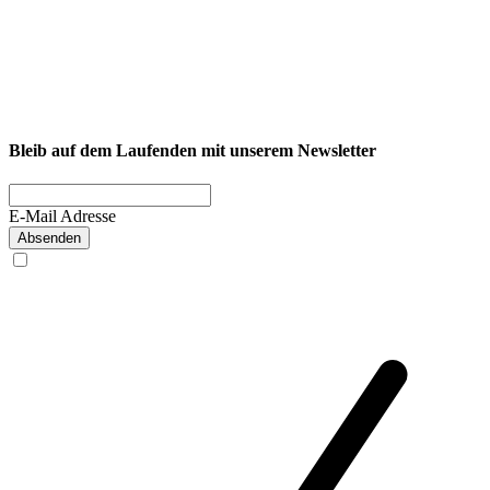
NEXCORE Ennigerloh
Westkirchener Straße 50, 59320 Ennigerloh
Fitness
Firmenfitness
Privatkunde
Bleib auf dem Laufenden mit unserem Newsletter
E-Mail Adresse
Absenden