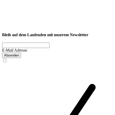
NEXCORE Ennigerloh
Westkirchener Straße 50, 59320 Ennigerloh
Fitness
Firmenfitness
Privatkunde
Bleib auf dem Laufenden mit unserem Newsletter
E-Mail Adresse
Absenden