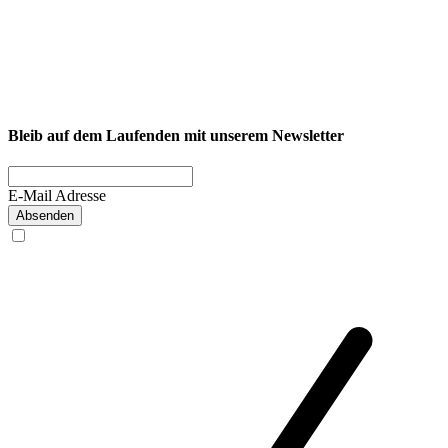
NEXCORE Ennigerloh
Westkirchener Straße 50, 59320 Ennigerloh
Fitness
Firmenfitness
Privatkunde
Bleib auf dem Laufenden mit unserem Newsletter
E-Mail Adresse
Absenden