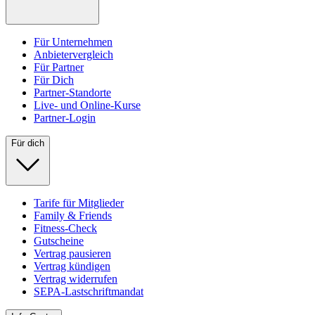
Für Unternehmen
Anbietervergleich
Für Partner
Für Dich
Partner-Standorte
Live- und Online-Kurse
Partner-Login
Für dich
Tarife für Mitglieder
Family & Friends
Fitness-Check
Gutscheine
Vertrag pausieren
Vertrag kündigen
Vertrag widerrufen
SEPA-Lastschriftmandat