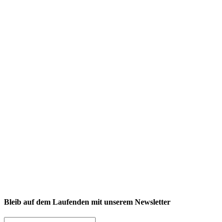
NEXCORE Ennigerloh
Westkirchener Straße 50, 59320 Ennigerloh
Fitness
Firmenfitness
Privatkunde
Bleib auf dem Laufenden mit unserem Newsletter