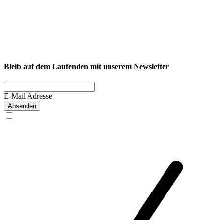
NEXCORE Ennigerloh
Westkirchener Straße 50, 59320 Ennigerloh
Fitness
Firmenfitness
Privatkunde
Bleib auf dem Laufenden mit unserem Newsletter
E-Mail Adresse
Absenden