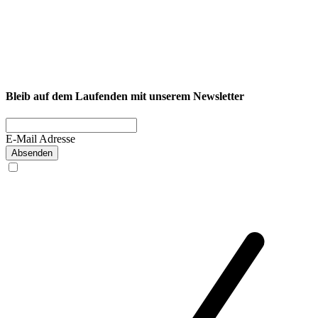
NEXCORE Ennigerloh
Westkirchener Straße 50, 59320 Ennigerloh
Fitness
Firmenfitness
Privatkunde
Bleib auf dem Laufenden mit unserem Newsletter
E-Mail Adresse
Absenden