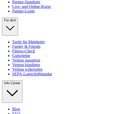
Partner-Standorte
Live- und Online-Kurse
Partner-Login
Für dich
Tarife für Mitglieder
Family & Friends
Fitness-Check
Gutscheine
Vertrag pausieren
Vertrag kündigen
Vertrag widerrufen
SEPA-Lastschriftmandat
Info Center
Blog
FAQ