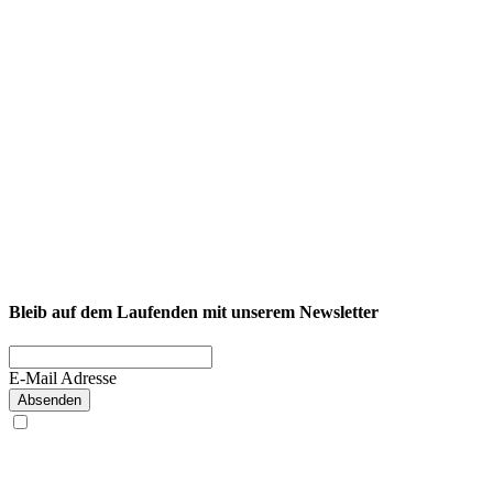
NEXCORE Ennigerloh
Westkirchener Straße 50, 59320 Ennigerloh
Fitness
Firmenfitness
Privatkunde
Bleib auf dem Laufenden mit unserem Newsletter
E-Mail Adresse
Absenden