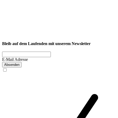
NEXCORE Ennigerloh
Westkirchener Straße 50, 59320 Ennigerloh
Fitness
Firmenfitness
Privatkunde
Bleib auf dem Laufenden mit unserem Newsletter
E-Mail Adresse
Absenden