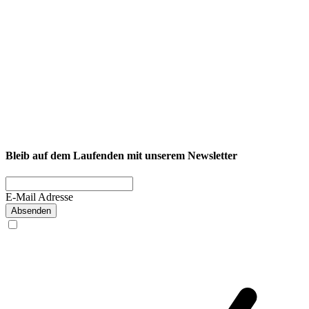
NEXCORE Ennigerloh
Westkirchener Straße 50, 59320 Ennigerloh
Fitness
Firmenfitness
Privatkunde
Bleib auf dem Laufenden mit unserem Newsletter
E-Mail Adresse
Absenden