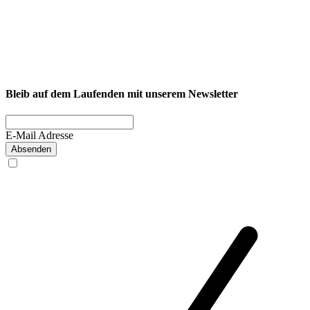
NEXCORE Ennigerloh
Westkirchener Straße 50, 59320 Ennigerloh
Fitness
Firmenfitness
Privatkunde
Bleib auf dem Laufenden mit unserem Newsletter
E-Mail Adresse
Absenden