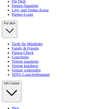
Für Dich
Partner-Standorte
Live- und Online-Kurse
Partner-Login
Für dich
Tarife für Mitglieder
Family & Friends
Fitness-Check
Gutscheine
Vertrag pausieren
Vertrag kündigen
Vertrag widerrufen
SEPA-Lastschriftmandat
Info Center
Blog