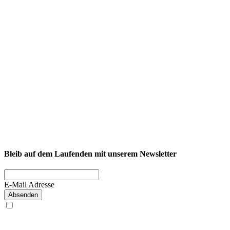
NEXCORE Ennigerloh
Westkirchener Straße 50, 59320 Ennigerloh
Fitness
Firmenfitness
Privatkunde
Bleib auf dem Laufenden mit unserem Newsletter
E-Mail Adresse
Absenden