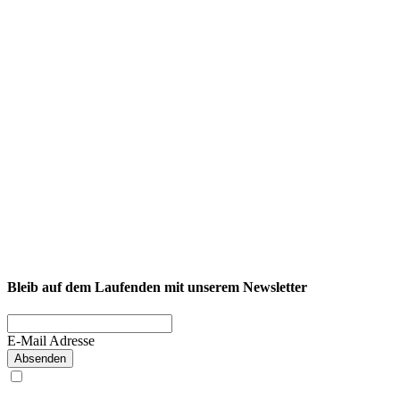
NEXCORE Ennigerloh
Westkirchener Straße 50, 59320 Ennigerloh
Fitness
Firmenfitness
Privatkunde
Bleib auf dem Laufenden mit unserem Newsletter
E-Mail Adresse
Absenden