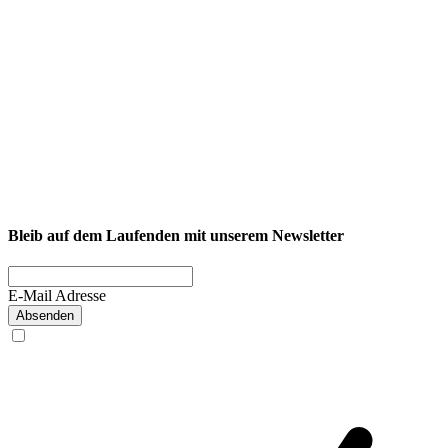
NEXCORE Ennigerloh
Westkirchener Straße 50, 59320 Ennigerloh
Fitness
Firmenfitness
Privatkunde
Bleib auf dem Laufenden mit unserem Newsletter
E-Mail Adresse
Absenden