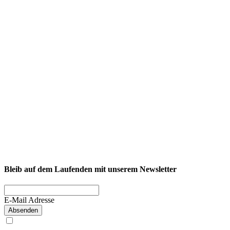
NEXCORE Ennigerloh
Westkirchener Straße 50, 59320 Ennigerloh
Fitness
Firmenfitness
Privatkunde
Bleib auf dem Laufenden mit unserem Newsletter
E-Mail Adresse
Absenden