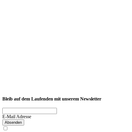
NEXCORE Ennigerloh
Westkirchener Straße 50, 59320 Ennigerloh
Fitness
Firmenfitness
Privatkunde
Bleib auf dem Laufenden mit unserem Newsletter
E-Mail Adresse
Absenden