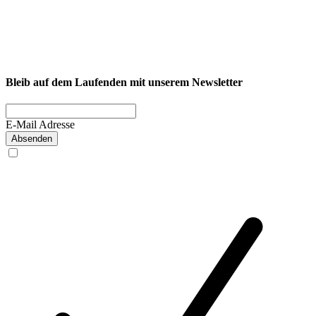
NEXCORE Ennigerloh
Westkirchener Straße 50, 59320 Ennigerloh
Fitness
Firmenfitness
Privatkunde
Bleib auf dem Laufenden mit unserem Newsletter
E-Mail Adresse
Absenden